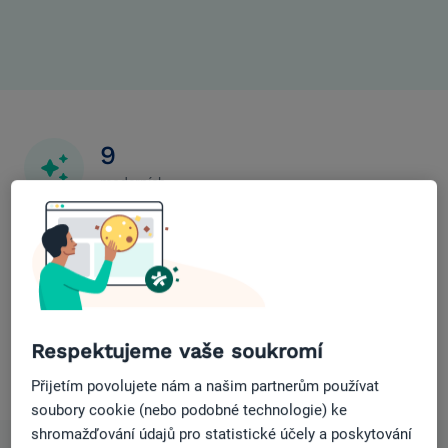
9
moderních
šablon
10
minut na
spuštění
Personalizace
desítky
Respektujeme vaše soukromí
možností
Přijetím povolujete nám a našim partnerům používat
soubory cookie (nebo podobné technologie) ke
shromažďování údajů pro statistické účely a poskytování