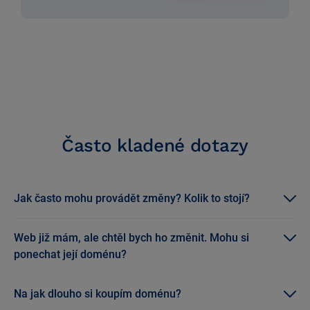
Často kladené dotazy
Jak často mohu provádět změny? Kolik to stojí?
Každá změna je zdarma. Šablonu, barvy a obsah na
webu můžete kdykoli změnit. Úprava dat je velmi
Web již mám, ale chtěl bych ho změnit. Mohu si
jednoduchá a nevyžaduje žádné odborné znalosti. Stačí
ponechat její doménu?
upravit svůj profil na
ZnamyLekar
a změny se
Samozřejmě. Při nákupu balíčku s webem nemusíte
automaticky projeví na webu.
měnit doménu – nový web se jednoduše objeví na místě
Na jak dlouho si koupím doménu?
aktuální stránky. V doméně získáte moderní web