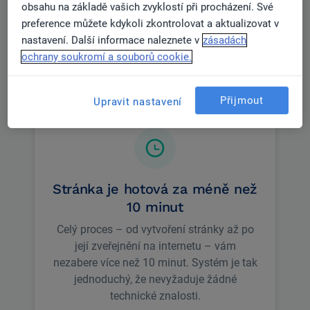
obsahu na základě vašich zvyklostí při procházení. Své
preference můžete kdykoli zkontrolovat a aktualizovat v
Moderní webová stránka, která
nastavení. Další informace naleznete v
zásadách
šetří váš čas
ochrany soukromí a souborů cookie.
Přijmout
Upravit nastavení
Stránka je hotová za méně než
10 minut
Celý proces – od vytvoření stránky až po
její zveřejnění na internetu – vám
nezabere více než 10 minut. Systém je tak
jednoduchý, že nevyžaduje žádné
technické znalosti.