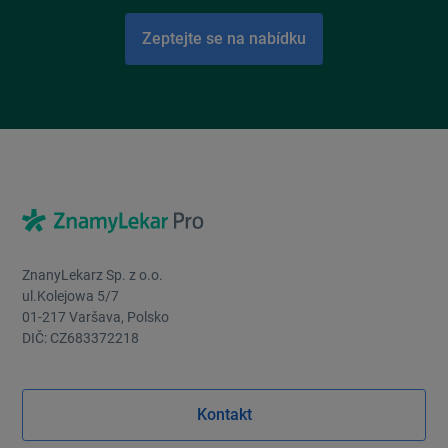
Zeptejte se na nabídku
ZnanyLekarz Sp. z o.o.
ul.Kolejowa 5/7
01-217 Varšava, Polsko
DIČ: CZ683372218
Kontakt