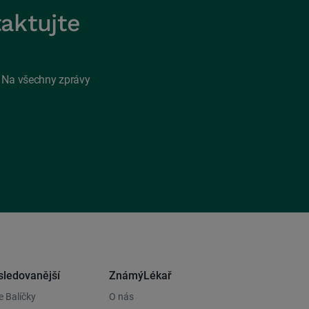
taktujte
. Na všechny zprávy
sledovanější
ZnámýLékař
 Balíčky
O nás