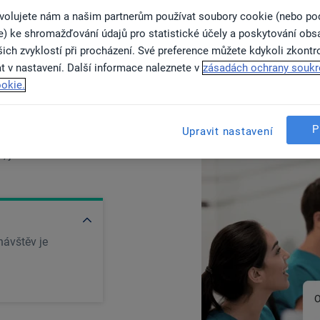
ovolujete nám a našim partnerům používat soubory cookie (nebo p
e) ke shromažďování údajů pro statistické účely a poskytování obs
ich zvyklostí při procházení. Své preference můžete kdykoli zkontr
t v nastavení. Další informace naleznete v
zásadách ochrany soukr
okie.
ás
P
Upravit nastavení
ů po celém světě!
ěte, jak vám můžeme
návštěv je