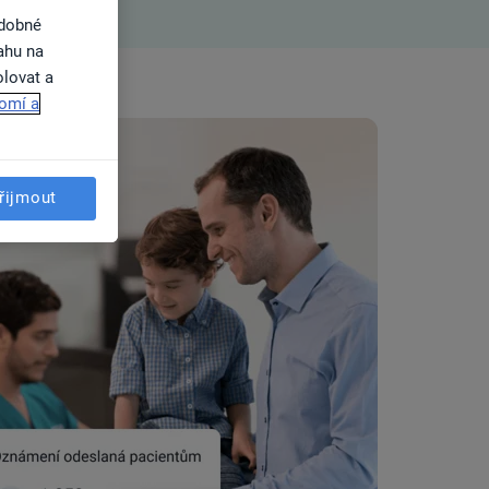
odobné
ahu na
olovat a
omí a
řijmout