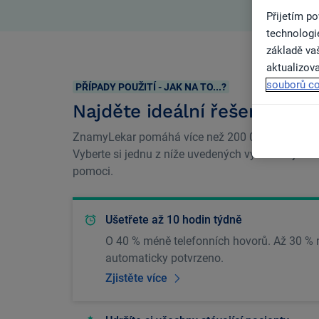
Přijetím p
technologi
základě vaš
aktualizova
souborů co
PŘÍPADY POUŽITÍ - JAK NA TO...?
Najděte ideální řešení pro v
ZnamyLekar pomáhá více než 200 000 zdravotník
Vyberte si jednu z níže uvedených výhod a zjist
pomoci.
Ušetřete až 10 hodin týdně
O 40 % méně telefonních hovorů. Až 30 % 
automaticky potvrzeno.
Zjistěte více