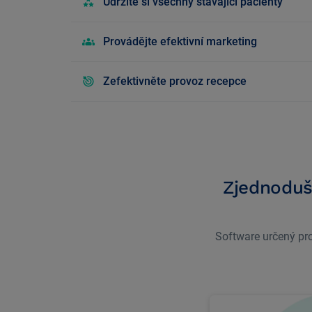
Udržíte si všechny stávající pacienty
Provádějte efektivní marketing
Zefektivněte provoz recepce
Zjednoduší
Software určený pro