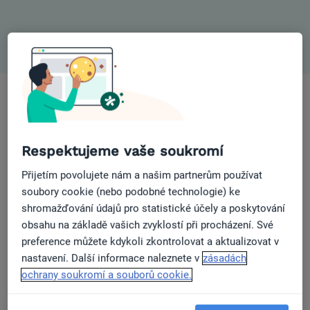
78%
pacientů
Respektujeme vaše soukromí
si vybírá
lékaře na
Přijetím povolujete nám a našim partnerům používat
základě
soubory cookie (nebo podobné technologie) ke
recenzí
shromažďování údajů pro statistické účely a poskytování
ostatních
obsahu na základě vašich zvyklostí při procházení. Své
75%
preference můžete kdykoli zkontrolovat a aktualizovat v
pacientů
nastavení. Další informace naleznete v
zásadách
by chtělo
ochrany soukromí a souborů cookie.
mít
možnost