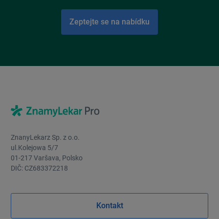
Zeptejte se na nabídku
ZnanyLekarz Sp. z o.o.
ul.Kolejowa 5/7
01-217 Varšava, Polsko
DIČ: CZ683372218
Kontakt