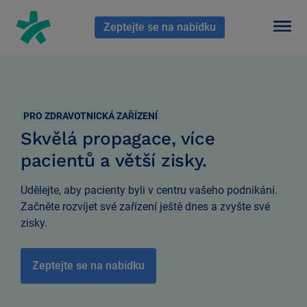
En HubSpot tenemos otro código que te pego a continuación.
Zeptejte se na nabídku
PRO ZDRAVOTNICKÁ ZAŘÍZENÍ
Skvělá propagace, více
pacientů a větší zisky.
Udělejte, aby pacienty byli v centru vašeho podnikání.
Začněte rozvíjet své zařízení ještě dnes a zvyšte své
zisky.
Zeptejte se na nabídku